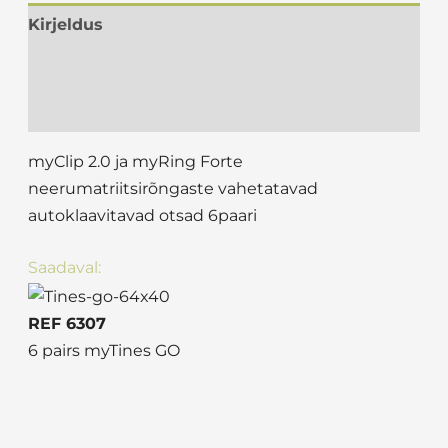
Kirjeldus
Lisainfo
Arvustused (0)
myClip 2.0 ja myRing Forte
neerumatriitsirõngaste vahetatavad
autoklaavitavad otsad 6paari
Saadaval:
REF 6307
6 pairs myTines GO