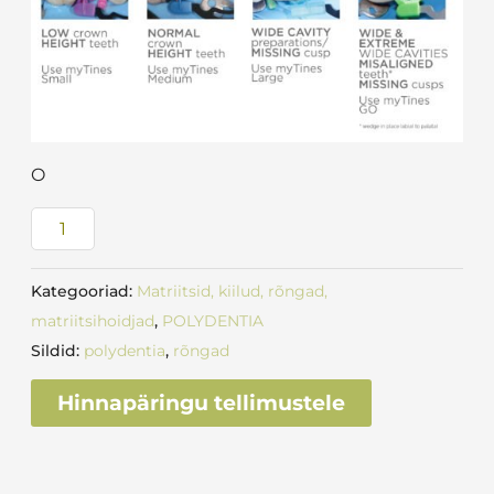
O
Kategooriad:
Matriitsid, kiilud, rõngad,
matriitsihoidjad
,
POLYDENTIA
Sildid:
polydentia
,
rõngad
Hinnapäringu tellimustele