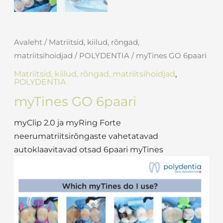
Avaleht
/
Matriitsid, kiilud, rõngad,
matriitsihoidjad
/
POLYDENTIA
/ myTines GO 6paari
Matriitsid, kiilud, rõngad, matriitsihoidjad
,
POLYDENTIA
myTines GO 6paari
myClip 2.0 ja myRing Forte
neerumatriitsirõngaste vahetatavad
autoklaavitavad otsad 6paari myTines