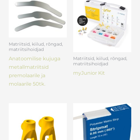
Matriitsid, kiilud, rõngad,
matriitsihoidjad
Anatoomilise kujuga
Matriitsid, kiilud, rõngad,
matriitsihoidjad
metallmatriitsid
myJunior Kit
premolaarile ja
molaarile 50tk.