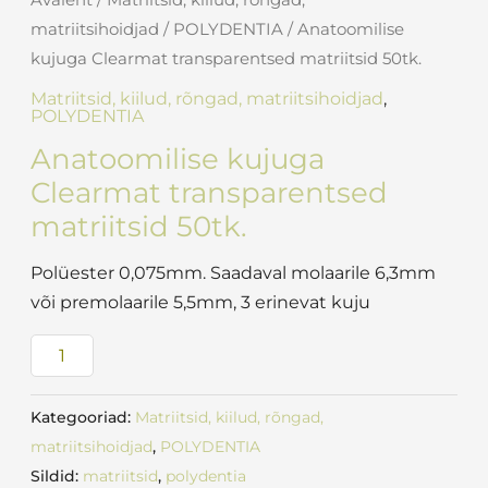
Avaleht
/
Matriitsid, kiilud, rõngad,
matriitsihoidjad
/
POLYDENTIA
/ Anatoomilise
kujuga Clearmat transparentsed matriitsid 50tk.
Matriitsid, kiilud, rõngad, matriitsihoidjad
,
POLYDENTIA
Anatoomilise kujuga
Clearmat transparentsed
matriitsid 50tk.
Polüester 0,075mm. Saadaval molaarile 6,3mm
või premolaarile 5,5mm, 3 erinevat kuju
Kategooriad:
Matriitsid, kiilud, rõngad,
matriitsihoidjad
,
POLYDENTIA
Sildid:
matriitsid
,
polydentia