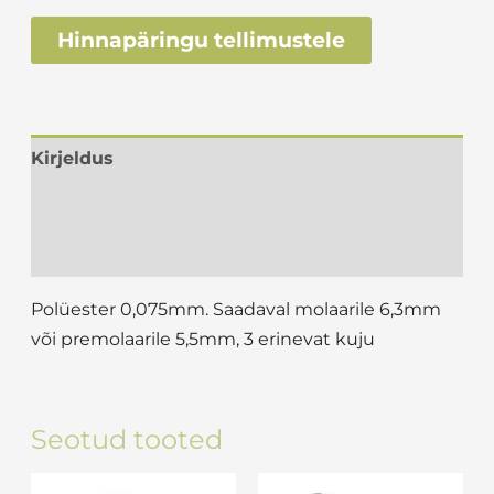
Hinnapäringu tellimustele
Kirjeldus
Lisainfo
Arvustused (0)
Polüester 0,075mm. Saadaval molaarile 6,3mm
või premolaarile 5,5mm, 3 erinevat kuju
Seotud tooted