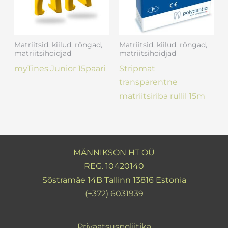
Matriitsid, kiilud, rõngad,
Matriitsid, kiilud, rõngad,
matriitsihoidjad
matriitsihoidjad
myTines Junior 15paari
Stripmat
transparentne
matriitsiriba rullil 15m
MÄNNIKSON HT OÜ
REG. 10420140
Sõstramäe 14B Tallinn 13816 Estonia
(+372) 6031939
Privaatsuspoliitika