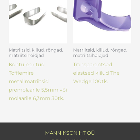
Matriitsid, kiilud, rõngad,
Matriitsid, kiilud, rõngad,
matriitsihoidjad
matriitsihoidjad
Kontureeritud
Transparentsed
Tofflemire
elastsed kiilud The
metallmatriitsid
Wedge 100tk.
premolaarile 5,5mm või
molaarile 6,3mm 30tk.
MÄNNIKSON HT OÜ