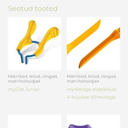
Seotud tooted
Matriitsid, kiilud, rõngad,
Matriitsid, kiilud, rõngad,
matriitsihoidjad
matriitsihoidjad
myClip Junior
myWedge plastkiilud
V-kujulise õõnsusega