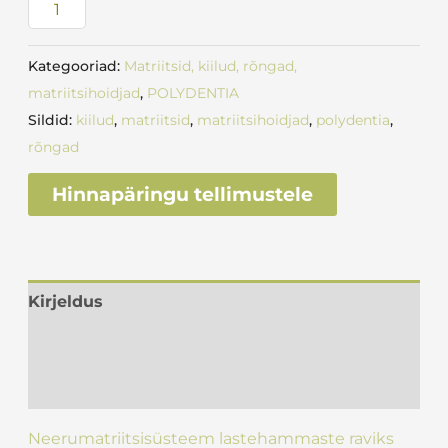
Kategooriad:
Matriitsid, kiilud, rõngad,
matriitsihoidjad
,
POLYDENTIA
Sildid:
kiilud
,
matriitsid
,
matriitsihoidjad
,
polydentia
,
rõngad
Hinnapäringu tellimustele
Kirjeldus
Lisainfo
Arvustused (0)
Neerumatriitsisüsteem lastehammaste raviks