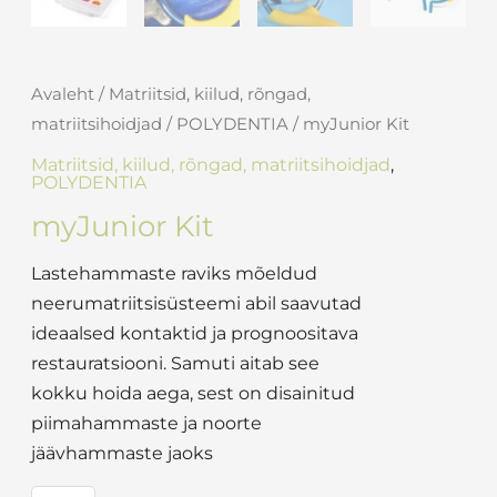
Avaleht
/
Matriitsid, kiilud, rõngad,
matriitsihoidjad
/
POLYDENTIA
/ myJunior Kit
Matriitsid, kiilud, rõngad, matriitsihoidjad
,
POLYDENTIA
myJunior Kit
Lastehammaste raviks mõeldud
neerumatriitsisüsteemi abil saavutad
ideaalsed kontaktid ja prognoositava
restauratsiooni. Samuti aitab see
kokku hoida aega, sest on disainitud
piimahammaste ja noorte
jäävhammaste jaoks