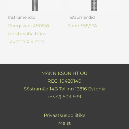
Instrumendid
Instrumendid
Peeglivars 4905/8
Sond 555/17A
roostevaba teras
120mm ø 8 mm
MÄNNIKSON HT OÜ
REG. 10420140
Sõstramäe 14B Tallinn 13816 Estonia
(+372) 6031939
Privaatsuspoliitika
Meist