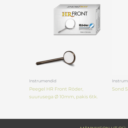
Instrumendid
Instrum
Peegel HR Front Röder,
Sond 5
suurusega Ø 10mm, pakis 6tk.