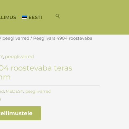
LLIMUS
EESTI
/
peeglivarred
/ Peeglivars 4904 roostevaba
Y
,
peeglivarred
04 roostevaba teras
 mm
id
,
MEDESY
,
peeglivarred
s
ellimustele