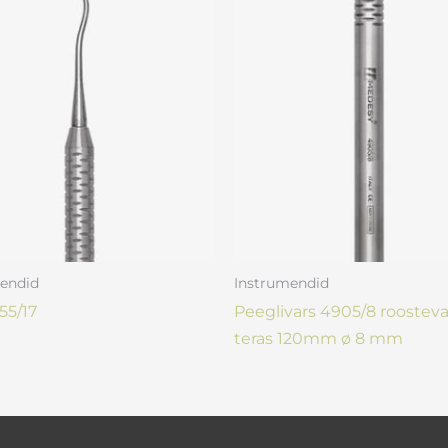
endid
Instrumendid
55/17
Peeglivars 4905/8 roostev
teras 120mm ø 8 mm