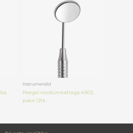
Instrumendid
aba
Peegel roodiumkattega 4903,
pakis 12tk.