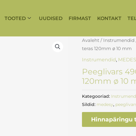
TOOTED
UUDISED
FIRMAST
KONTAKT
TE
Avaleht
/
Instrumendid
teras 120mm ø 10 mm
Instrumendid
,
MEDES
Peeglivars 49
120mm ø 10
Kategooriad:
Instrumend
Sildid:
medesy
,
peeglivar
Hinnapäringu t