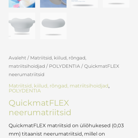
Avaleht
/
Matriitsid, kiilud, rõngad,
matriitsihoidjad
/
POLYDENTIA
/ QuickmatFLEX
neerumatriitsid
Matriitsid, kiilud, rõngad, matriitsihoidjad
,
POLYDENTIA
QuickmatFLEX
neerumatriitsid
QuickmatFLEX matriitsid on üliõhukesed (0,03
mm) titaanist neerumatriitsid, millel on