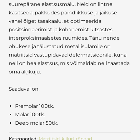
suurepärane elastsusmälu. Neid on lihtne
käsitseda, pakkudes paindlikkuse ja jäikuse
vahel õiget tasakaalu, et optimeerida
positsioneerimist ja kohanemist kitsastes
interproksimaalsetes ruumides. Tänu nende
õhukese ja täiustatud metallisulamile on
matriitsid vastupidavad deformatsioonile, kuna
neil on hea elastsus, mis võimaldab neil taastada
oma algkuju.
Saadaval on:
Premolar 100tk.
Molar 100tk.
Deep molar 50tk.
Kategooriad:
Matriitsid, kiilud, rõngad,