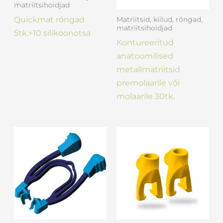
matriitsihoidjad
Quickmat rõngad
Matriitsid, kiilud, rõngad,
matriitsihoidjad
5tk.+10 silikoonotsa
Kontureeritud
anatoomilised
metallmatriitsid
premolaarile või
molaarile 30tk.