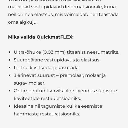
matriitsid vastupidavad deformatsioonile, kuna
neil on hea elastsus, mis võimaldab neil taastada
oma algkuju.
Miks valida QuickmatFLEX:
Ultra-õhuke (0,03 mm) titaanist neerumatriits.
Suurepärane vastupidavus ja elastsus.
Lihtne käsitseda ja kasutada.
3 erinevat suurust – premolaar, molaar ja
sügav molaar.
Optimeeritud tservikaalne laiendus sügavate
kaviteetide restauratsiooniks.
Ideaalne nii tagumiste kui ka eesmiste
hammaste restauratsiooniks.