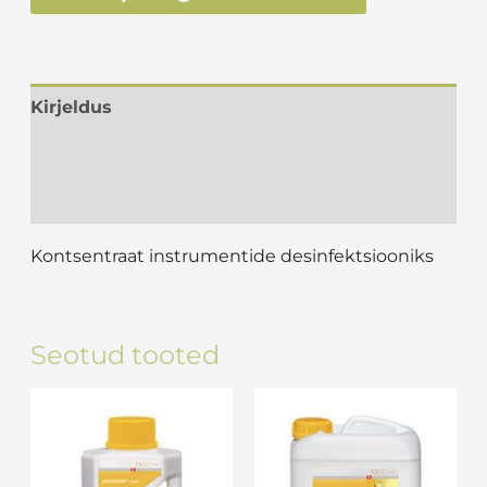
Kirjeldus
Lisainfo
Arvustused (0)
Kontsentraat instrumentide desinfektsiooniks
Seotud tooted