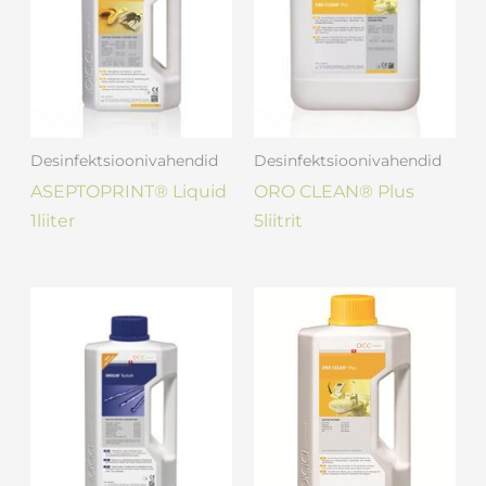
Desinfektsioonivahendid
Desinfektsioonivahendid
ASEPTOPRINT® Liquid
ORO CLEAN® Plus
1liiter
5liitrit