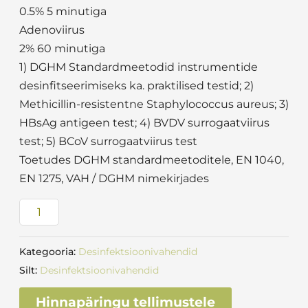
0.5% 5 minutiga
Adenoviirus
2% 60 minutiga
1) DGHM Standardmeetodid instrumentide
desinfitseerimiseks ka. praktilised testid; 2)
Methicillin-resistentne Staphylococcus aureus; 3)
HBsAg antigeen test; 4) BVDV surrogaatviirus
test; 5) BCoV surrogaatviirus test
Toetudes DGHM standardmeetoditele, EN 1040,
EN 1275, VAH / DGHM nimekirjades
Kategooria:
Desinfektsioonivahendid
Silt:
Desinfektsioonivahendid
Hinnapäringu tellimustele