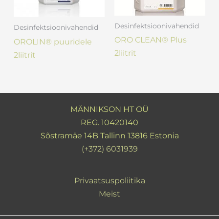
Desinfektsioonivahendid
Desinfektsioonivahendid
ORO CLEAN® Plus
OROLIN® puuridele
2liitrit
2liitrit
MÄNNIKSON HT OÜ
REG. 10420140
Sõstramäe 14B Tallinn 13816 Estonia
(+372) 6031939
Privaatsuspoliitika
Meist