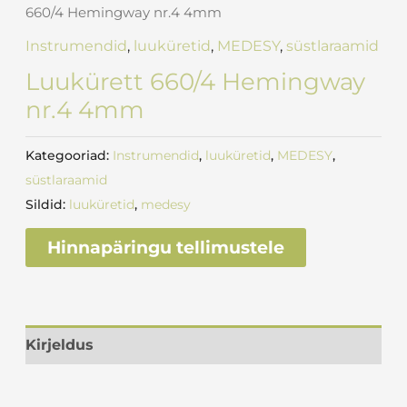
660/4 Hemingway nr.4 4mm
Instrumendid
,
luuküretid
,
MEDESY
,
süstlaraamid
Luukürett 660/4 Hemingway
nr.4 4mm
Kategooriad:
Instrumendid
,
luuküretid
,
MEDESY
,
süstlaraamid
Sildid:
luuküretid
,
medesy
Hinnapäringu tellimustele
Kirjeldus