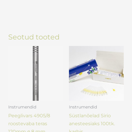
Seotud tooted
Instrumendid
Instrumendid
Peeglivars 4905/8
Süstlanõelad Sirio
roostevaba teras
anesteesiaks 100tk.
120mm ø 8 mm
karbis