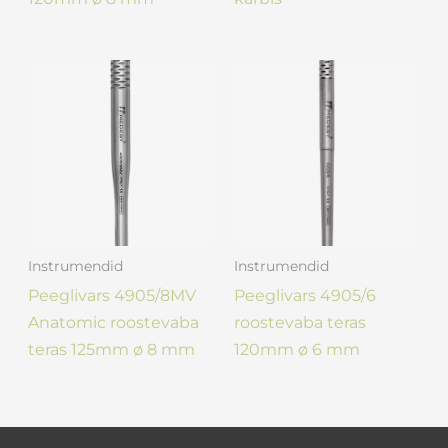
Instrumendid
Instrumendid
Peeglivars 4905/8MV
Peeglivars 4905/6
Anatomic roostevaba
roostevaba teras
teras 125mm ø 8 mm
120mm ø 6 mm