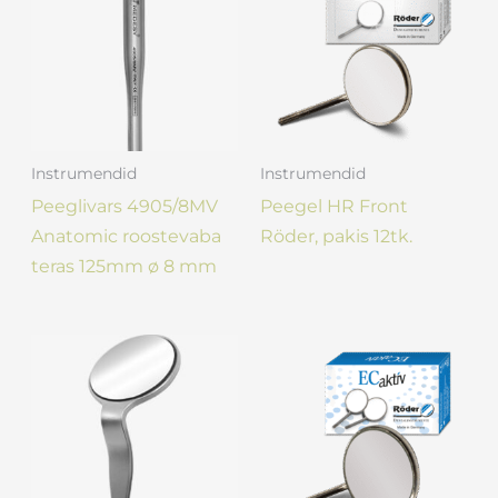
Instrumendid
Instrumendid
Peeglivars 4905/8MV
Peegel HR Front
Anatomic roostevaba
Röder, pakis 12tk.
teras 125mm ø 8 mm