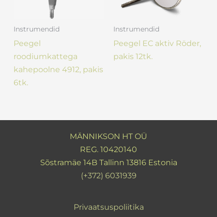
Instrumendid
Instrumendid
Peegel
Peegel EC aktiv Röder,
roodiumkattega
pakis 12tk.
kahepoolne 4912, pakis
6tk.
MÄNNIKSON HT OÜ
REG. 10420140
Sõstramäe 14B Tallinn 13816 Estonia
(+372) 6031939
Privaatsuspoliitika