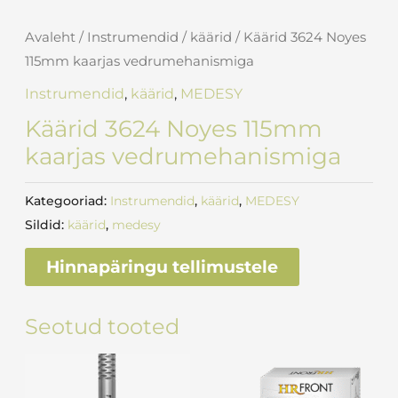
Avaleht
/
Instrumendid
/
käärid
/ Käärid 3624 Noyes
115mm kaarjas vedrumehanismiga
Instrumendid
,
käärid
,
MEDESY
Käärid 3624 Noyes 115mm
kaarjas vedrumehanismiga
Kategooriad:
Instrumendid
,
käärid
,
MEDESY
Sildid:
käärid
,
medesy
Hinnapäringu tellimustele
Seotud tooted