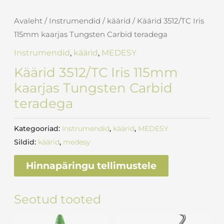
Avaleht
/
Instrumendid
/
käärid
/ Käärid 3512/TC Iris
115mm kaarjas Tungsten Carbid teradega
Instrumendid
,
käärid
,
MEDESY
Käärid 3512/TC Iris 115mm
kaarjas Tungsten Carbid
teradega
Kategooriad:
Instrumendid
,
käärid
,
MEDESY
Sildid:
käärid
,
medesy
Hinnapäringu tellimustele
Seotud tooted