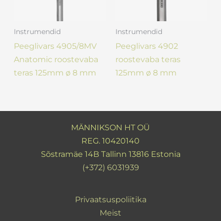
Instrumendid
Instrumendid
Peeglivars 4905/8MV
Peeglivars 4902
Anatomic roostevaba
roostevaba teras
teras 125mm ø 8 mm
125mm ø 8 mm
MÄNNIKSON HT OÜ
REG. 10420140
Sõstramäe 14B Tallinn 13816 Estonia
(+372) 6031939
Privaatsuspoliitika
Meist